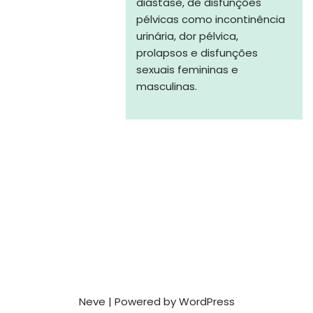
diástase, de disfunções
pélvicas como incontinência
urinária, dor pélvica,
prolapsos e disfunções
sexuais femininas e
masculinas.
Neve
| Powered by
WordPress